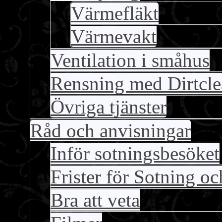
Värmefläkt
Värmevakt
Ventilation i småhus
Rensning med Dirtc
Övriga tjänster
Råd och anvisningar
Inför sotningsbesöket
Frister för Sotning o
Bra att veta