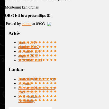
Montering kan ordnas
OBS! Ett bra presenttips !!!!
Posted by
admin
at 09:03
Arkiv
januari 2019
oktober 2017
september 2014
augusti 2012
september 2011
Länkar
Brandskyddsföreningen
Imkanal
Skorstensfejaremästares
Riksförbund
SSR Godkänd
Besiktning