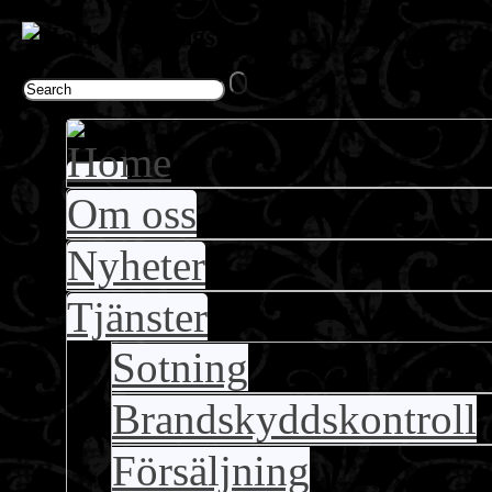
Om oss
Nyheter
Tjänster
Sotning
Brandskyddskontroll
Försäljning