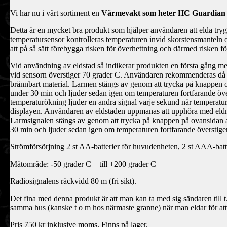
Vi har nu i vårt sortiment en
Värmevakt som heter HC Guardian 
Detta är en mycket bra produkt som hjälper användaren att elda tryg
temperatursensor kontrolleras temperaturen invid skorstensmanteln 
att på så sätt förebygga risken för överhettning och därmed risken fö
Vid användning av eldstad så indikerar produkten en första gång m
vid sensorn överstiger 70 grader C. Användaren rekommenderas då 
brännbart material. Larmen stängs av genom att trycka på knappen 
under 30 min och ljuder sedan igen om temperaturen fortfarande över
temperaturökning ljuder en andra signal varje sekund när temperatu
displayen. Användaren av eldstaden uppmanas att upphöra med eldni
Larmsignalen stängs av genom att trycka på knappen på ovansidan a
30 min och ljuder sedan igen om temperaturen fortfarande överstige
Strömförsörjning 2 st AA-batterier för huvudenheten, 2 st AAA-batter
Mätområde: -50 grader C – till +200 grader C
Radiosignalens räckvidd 80 m (fri sikt).
Det fina med denna produkt är att man kan ta med sig sändaren till t
samma hus (kanske t o m hos närmaste granne) när man eldar för att 
Pris 750 kr inklusive moms. Finns på lager.