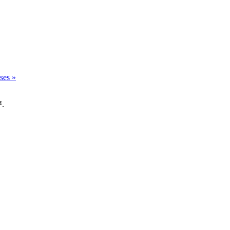
ses »
™.