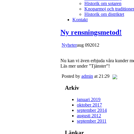
Historik om sotaren
Knoparmoj och traditione
Historik om distriktet
Kontakt
Ny rensningsmetod!
Nyheter
aug
09
2012
Nu kan vi även erbjuda våra kunder me
Läs mer under ”Tjänster”!
Posted by
admin
at 21:29
Arkiv
januari 2019
oktober 2017
september 2014
augusti 2012
september 2011
Länkar