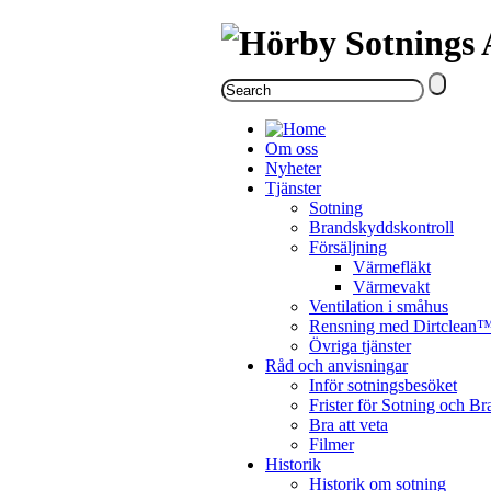
Om oss
Nyheter
Tjänster
Sotning
Brandskyddskontroll
Försäljning
Värmefläkt
Värmevakt
Ventilation i småhus
Rensning med Dirtclean
Övriga tjänster
Råd och anvisningar
Inför sotningsbesöket
Frister för Sotning och B
Bra att veta
Filmer
Historik
Historik om sotning